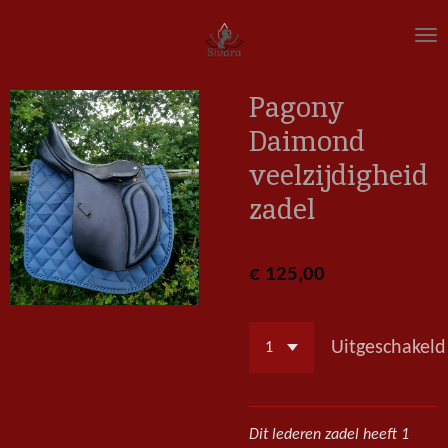
Ga
direct
naar
de
Pagony
hoofdinhoud
Daimond
veelzijdigheid
zadel
€ 125,00
Uitgeschakeld
Dit lederen zadel heeft 1