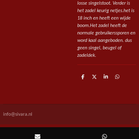
losse singelstoot. Verder is
het zadel keurig netjes.het is
18 inch en heeft een wijde
boom.Het zadel heeft de
normale gebruikerssporen en
word kaal aangeboden. dus
geen singel, beugel of
zadeldek.
D
D
S
D
e
e
h
e
l
e
a
l
e
l
r
e
n
e
n
info@sivara.nl