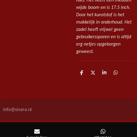
huis. Het heeft een medium
wijde boom en is 17.5 inch.
Door het kunststof is het
makkelijk in onderhoud. Het
zadel heeft vrijwel geen
gebruikerssporen en is altijd
erg netjes opgeborgen
geweest.
D
D
S
D
e
e
h
e
l
e
a
l
e
l
r
e
n
e
n
info@sivara.nl