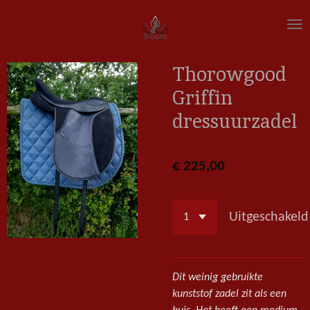
Ga
direct
naar
de
Thorowgood
hoofdinhoud
Griffin
dressuurzadel
€ 225,00
Uitgeschakeld
Dit weinig gebruikte
kunststof zadel zit als een