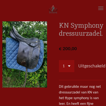
Ga
direct
naar
de
KN Symphony
hoofdinhoud
dressuurzadel.
€ 200,00
Uitgeschakeld
Dit gebruikte maar nog net
dressuurzadel van KN van
het ttype symphony is van
leer. En heeft een fijne