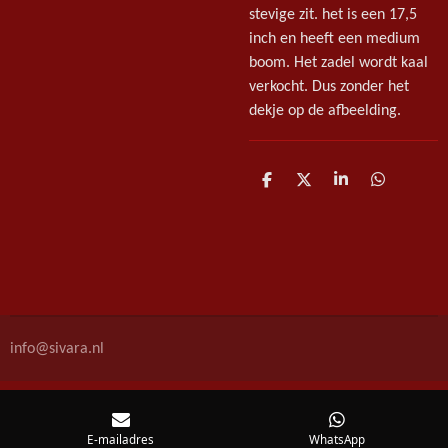
stevige zit. het is een 17,5
inch en heeft een medium
boom. Het zadel wordt kaal
verkocht. Dus zonder het
dekje op de afbeelding.
D
D
S
D
e
e
h
e
l
e
a
l
e
l
r
e
n
e
n
info@sivara.nl
E-mailadres
WhatsApp